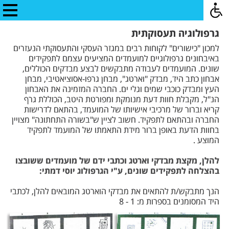
גרפולוגיה תעסוקתית
למכון "כישורים" לקוחות רבים במגזר העסקי והתעסוקתי הנעזרים
באיבחונים גרפולוגיים למועמדים המציעים עצמם לתפקידים
שונים. המועמדים לעבודה מתבקשים לבצע מבדקים הכוללים,
אבחון כתב היד, מבדק "וארטג", מבחן גרפו-אסוציאטיבי, מבחן
העץ ומבדק כוכבי שמים וגלי ים. החברה המזמינה את האבחון
הנ"ל, מקבלת חוות דעת מנומקת ומפורטת היטב, הכוללת גרף
קריא וברור של מרכיבי אישיותו של המועמד, בהתאם לדרישות
החברה ובהתאם לתפקיד. חשוב לציין ש"בשורה התחתונה" מצויין
בחוות הדעת באופן ברור מידת התאמתו של המועמד לתפקיד
המוצע .
להלן, מקצת מבדקי וארטג וכתבי ידם של מועמדים ששובצו
בהצלחה לתפקידים שונים, ע"י הגרפולוג יוסי דמתי:
הנך מתבקש/ת להתאים את מבדקי הוארטג המובאים להלן, לכתבי
היד המסומנים בספרות מ: 1 - 8