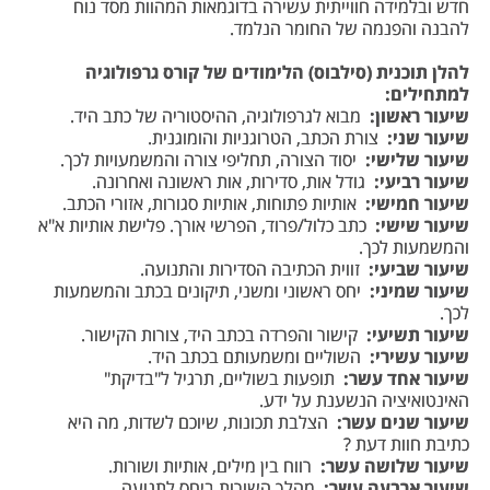
חדש ובלמידה חווייתית עשירה בדוגמאות המהוות מסד נוח
להבנה והפנמה של החומר הנלמד.
להלן תוכנית (סילבוס) הלימודים של קורס גרפולוגיה
למתחילים:
שיעור ראשון:
מבוא לגרפולוגיה, ההיסטוריה של כתב היד.
שיעור שני:
צורת הכתב, הטרוגניות והומוגנית.
שיעור שלישי:
יסוד הצורה, תחליפי צורה והמשמעויות לכך.
שיעור רביעי:
גודל אות, סדירות, אות ראשונה ואחרונה.
שיעור חמישי:
אותיות פתוחות, אותיות סגורות, אזורי הכתב.
שיעור שישי:
כתב כלול/פרוד, הפרשי אורך. פלישת אותיות א"א
והמשמעות לכך.
שיעור שביעי:
זווית הכתיבה הסדירות והתנועה.
שיעור שמיני:
יחס ראשוני ומשני, תיקונים בכתב והמשמעות
לכך.
שיעור תשיעי:
קישור והפרדה בכתב היד, צורות הקישור.
שיעור עשירי:
השוליים ומשמעותם בכתב היד.
שיעור אחד עשר:
תופעות בשוליים, תרגיל ל"בדיקת"
האינטואיציה הנשענת על ידע.
שיעור שנים עשר:
הצלבת תכונות, שיוכם לשדות, מה היא
כתיבת חוות דעת ?
שיעור שלושה עשר:
רווח בין מילים, אותיות ושורות.
שיעור ארבעה עשר:
מהלך השורות ביחס לתנועה.