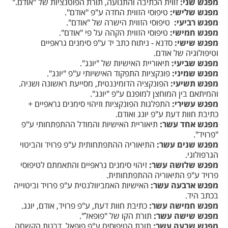
מפגש שני:
זווית הכתיבה והתנועה, תורת הפוטנציות של "אודם."
מפגש שלישי:
טיפוסי הזווית החדה ע"פ "אודם".
מפגש רביעי:
טיפוסי הזווית הישרה של "אודם".
מפגש חמישי:
טיפוסי הזווית הקהה על פי "אודם".
מפגש שישי:
סדנא - ניתוח כתב יד ע"פ סימנים גראפיים
וטיפולוגיה של אודם.
מפגש שביעי:
תיאוריית האישיות של "יונג".
מפגש שמיני:
פונקציות התפקוד האישיותי ע"פ "יונג".
מפגש תשיעי:
הפונקציה הדומיננטית, מסייעת ראשונה ושניה.
והמיתאם בין המוחצן למופנם ע"פ "יונג".
מפגש עשירי:
התפלגות הפונקציות וזיהוי סימנים גראפיים +
כתיבת חוות דעת ע"פ יונג ואודם.
מפגש אחד עשר:
תיאוריית האישיות והמודל ההתפתחותי ע"פ
"פרויד".
מפגש שנים עשר:
התיאוריה ההתפתחותית ע"פ פרויד והביטוי
הגרפולוגי.
מפגש שלושה עשר:
זיהוי סימנים גראפיים והתאמתם לטיפוסי
פרויד ע"פ התיאוריה ההתפתחותית.
מפגש ארבעה עשר:
האישיות האמביוולנטית ע"פ פרויד וביטוייה
בכתב היד.
מפגש חמישה עשר:
כתיבת חוות דעת, ע"פ פרויד, אודם, יונג.
מפגש שישה עשר:
תורת הקו של "פופאל".
מפגש שבעה עשר:
תורת הטיפוסים ע"פ פופאל. דרגות הקשחה