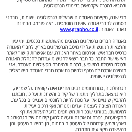
תדמיתה מעיני הציבור של עוד ''משהו'' מתחום המיסטיקה,
ולהביא להכרה אקדמאית בלימודי הגרפולוגיה.
מדי שנה, מקיימת האגודה הישראלית לגרפולוגיה יישומית, מבחני
הסמכה לחברי אגודה שאינם מוסמכים . ראה פורמט הבחינה
באתר האגודה.
www.grapho.co.il
באגודה חברים גרפולוגים הנהנים מהשתתפות בכנסים, ימי עיון
והרצאות המוגשות על ידי מיטב הגרפולוגים בארץ. לחברי האגודה
כרטיס חבר אישי ופרסום באתר האגודה, עם אפשרות קישור לאתר
האישי של החבר. כל חבר רשאי להגיש מועמדות להנהלת האגודה
ולכולם היכולת להשפיע, לתרום ולהיתרם מפעילויות האגודה. אני
מזמינה אתכם להצטרף ולהיות גם אתם חברי האגודה הישראלית
לגרפולוגיה יישומית.
הגרפולוגיה, כמו תחומים רבים אחרים אינה קופאת על שמריה,
היא נמצאת בתהליך מתמיד של קידום והשתנות ועל כן, חובתנו
להדביק שינויים אלו על מנת להיות רלוונטיים וענייניים בכל עת.
האגודה הציבה לעצמה יעדים ומטרות ואף דרכים יעילות
למימושם. בטוחני שבכוחות משותפים נדע להעלות את רף
המקצוענות, נפרה זה את זה ונעשה למען קידומה של הגרפולוגיה
בארץ ולמען קידומם של העוסקים בתחום, הן במישור העסקי והן
בהעשרה מקצועית מתמדת.